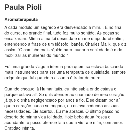
Paula Pioli
Aromaterapeuta
A cada módulo um segredo era desvendado a mim... E no final
do curso, no grande final, tudo fez muito sentido. As peças se
encaixaram. Minha alma foi desnuda e eu me empoderei enfim,
entendendo a frase de um filósofo libanês, Charles Malik, que diz
assim: "O caminho mais rápido para mudar a sociedade é o de
mobilizar as mulheres do mundo."
Foi uma grande viagem interna para quem só estava buscando
mais instrumentos para ser uma terapeuta de qualidade, sempre
exigente que fui quando o assunto é tratar do outro.
Quando cheguei à Humanitatis, eu não sabia onde estava e
porque estava ali. Só quis atender ao chamado de meu coração,
já que o tinha negligenciado por anos a fio. E se diziam por aí
que o coração nunca se engana, eu estava cedendo às suas
necessidades. Ele acertou. Eu me abracei. O último passo no
deserto de minha vida foi dado. Hoje bebo água fresca e
abundante, e posso oferecê-la a quem vier até mim, com amor.
Gratidão infinita.