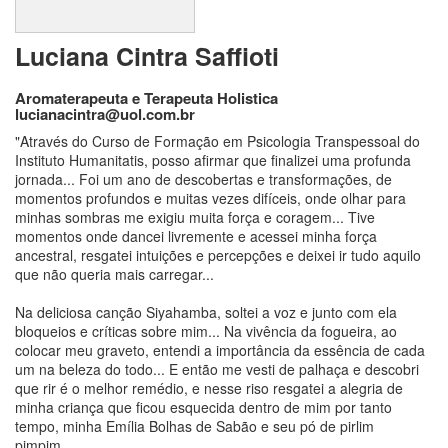
Luciana Cintra Saffioti
Aromaterapeuta e Terapeuta Holistica
lucianacintra@uol.com.br
"Através do Curso de Formação em Psicologia Transpessoal do
Instituto Humanitatis, posso afirmar que finalizei uma profunda
jornada... Foi um ano de descobertas e transformações, de
momentos profundos e muitas vezes difíceis, onde olhar para
minhas sombras me exigiu muita força e coragem... Tive
momentos onde dancei livremente e acessei minha força
ancestral, resgatei intuições e percepções e deixei ir tudo aquilo
que não queria mais carregar...
Na deliciosa canção Siyahamba, soltei a voz e junto com ela
bloqueios e críticas sobre mim... Na vivência da fogueira, ao
colocar meu graveto, entendi a importância da essência de cada
um na beleza do todo... E então me vesti de palhaça e descobri
que rir é o melhor remédio, e nesse riso resgatei a alegria de
minha criança que ficou esquecida dentro de mim por tanto
tempo, minha Emília Bolhas de Sabão e seu pó de pirlim
pimpim...