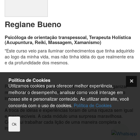
Regiane Bueno
Psicóloga de orientação transpessoal, Terapeuta Holística
(Acupuntura, Reiki, Massagem, Xamanismo)
"Este curso veio para iluminar conhecimentos que tinha adquirido
ao logo da minha vida, mas não tinha idéia do que realmente era
e da profundidade dos mesmos.
Política de Cookies
Utilizamos cookies para oferecer melhor experiência,
Pude com a preciosa ajuda do instituto Humanitatis, organizar
meus conhecimentos e aprofunda-los de uma maneira muito
melhorar o desempenho, analisar como você interage em
intensa.
nosso site e personalizar conteúdo. Ao utilizar este site, você
concorda com o uso de cookies.
Política de Cookies
A troca de idéias e experiências foram de uma riqueza sem igual
e inesquecíveis. A cada módulo uma surpresa maravilhosa.
Consegui trabalhar cada lição de uma maneira completa e
Ok
intensa.