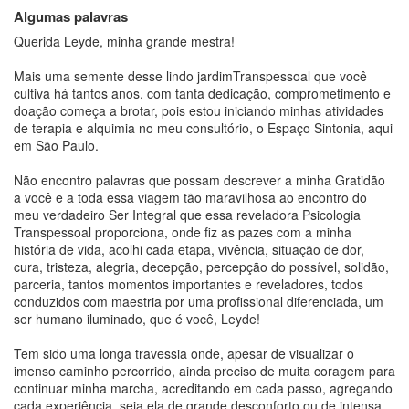
Algumas palavras
Querida Leyde, minha grande mestra!
Mais uma semente desse lindo jardimTranspessoal que você
cultiva há tantos anos, com tanta dedicação, comprometimento e
doação começa a brotar, pois estou iniciando minhas atividades
de terapia e alquimia no meu consultório, o Espaço Sintonia, aqui
em São Paulo.
Não encontro palavras que possam descrever a minha Gratidão
a você e a toda essa viagem tão maravilhosa ao encontro do
meu verdadeiro Ser Integral que essa reveladora Psicologia
Transpessoal proporciona, onde fiz as pazes com a minha
história de vida, acolhi cada etapa, vivência, situação de dor,
cura, tristeza, alegria, decepção, percepção do possível, solidão,
parceria, tantos momentos importantes e reveladores, todos
conduzidos com maestria por uma profissional diferenciada, um
ser humano iluminado, que é você, Leyde!
Tem sido uma longa travessia onde, apesar de visualizar o
imenso caminho percorrido, ainda preciso de muita coragem para
continuar minha marcha, acreditando em cada passo, agregando
cada experiência, seja ela de grande desconforto ou de intensa