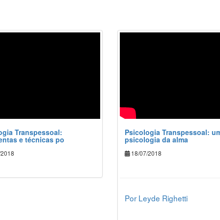
ogia Transpessoal:
Psicologia Transpessoal: u
entas e técnicas po
psicologia da alma
/2018
18/07/2018
Por Leyde Righetti