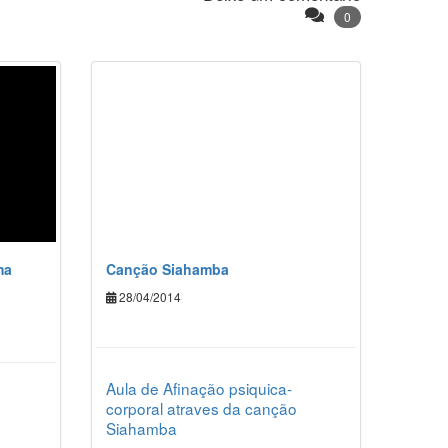
0
ma
Canção Siahamba
28/04/2014
Aula de Afinação psiquica-
corporal atraves da canção
Siahamba