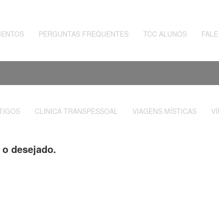
MENTOS
PERGUNTAS FREQUENTES
TCC ALUNOS
FAL
TIGOS
CLINICA TRANSPESSOAL
VIAGENS MÍSTICAS
V
r o desejado.