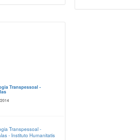
ogia Transpessoal -
las
/2014
ogia Transpessoal -
as - Instituto Humanitatis