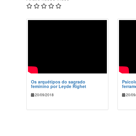
Os arquétipos do sagrado
Psicol
feminino por Leyde Righet
ferram
20/09/2018
20/09