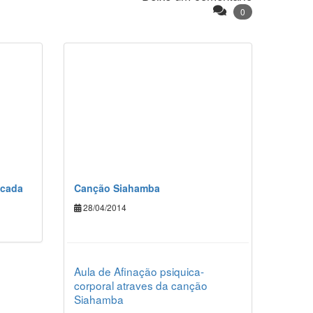
0
icada
Canção Siahamba
28/04/2014
Aula de Afinação psiquica-
corporal atraves da canção
Siahamba