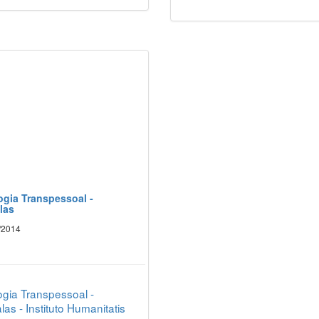
ogia Transpessoal -
las
/2014
ogia Transpessoal -
as - Instituto Humanitatis