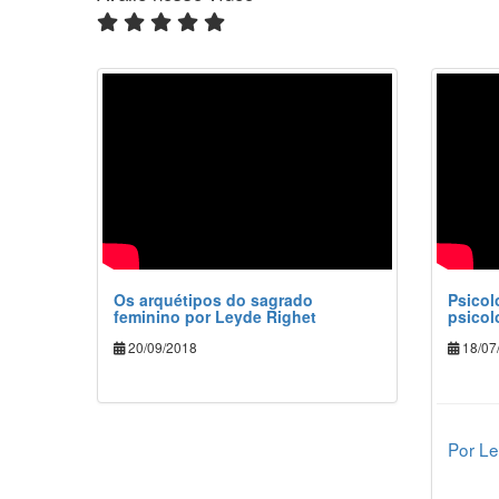
Os arquétipos do sagrado
Psicol
feminino por Leyde Righet
psicol
20/09/2018
18/07
Por Le