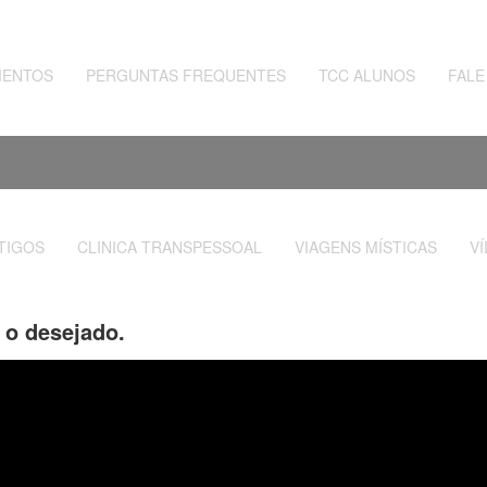
MENTOS
PERGUNTAS FREQUENTES
TCC ALUNOS
FAL
TIGOS
CLINICA TRANSPESSOAL
VIAGENS MÍSTICAS
V
r o desejado.