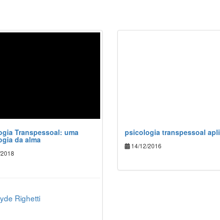
ogia Transpessoal: uma
psicologia transpessoal apl
ogia da alma
14/12/2016
/2018
yde Righetti