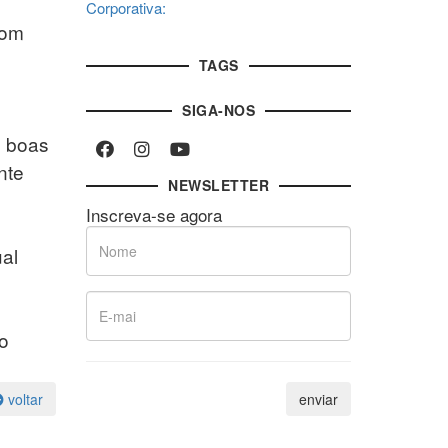
Corporativa:
com
TAGS
SIGA-NOS
e boas
nte
NEWSLETTER
Inscreva-se agora
al
do
voltar