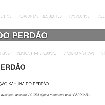
MENTOS
PERGUNTAS FREQUENTES
TCC ALUNOS
FAL
DO PERDÃO
TIGOS
CLINICA TRANSPESSOAL
VIAGENS MÍSTICAS
V
PERDÃO
nha evolução, dedicarei AGORA alguns momentos para "PERDOAR".