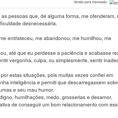
Versão para impressão
s as pessoas que, de alguma forma, me ofenderam,
iculdade desnecessária.
 me entristeceu, me abandonou, me humilhou, me
ou, até que eu perdesse a paciência e acabasse re
ntir vergonha, culpa, ou simplesmente, sentir inad
or estas situações, pois muitas vezes confiei em
minha inteligência e permiti que descarregassem sob
raumas e seu mau humor.
ndigno, humilhações, medo, grosserias e desamor,
tativa de conseguir um bom relacionamento com es