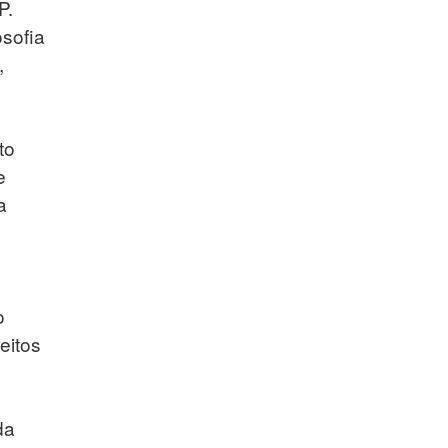
P.
osofia
,
to
e
a
o
eitos
da