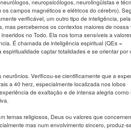
r neurólogos, neuropsicólogos, neurolingüistas e téc
 os campos magnéticos e elétricos do cérebro). S
amente verificável, um outro tipo de inteligência, pela
s, mas percebemos os contextos maiores de nossa 
ir inseridos no Todo. Ela nos torna sensíveis a valore
cia. É chamada de inteligência espiritual (QEs =
 espiritualidade captar totalidades e se orientar por
 neurônios. Verificou-se cientificamente que a expe
rais a 40 herz, especialmente localizada nos lobos
xperiência de exaltação e de intensa alegria como
iva.
m temas religiosos, Deus ou valores que concerne
icialmente mas num envolvimento sincero, produz-se