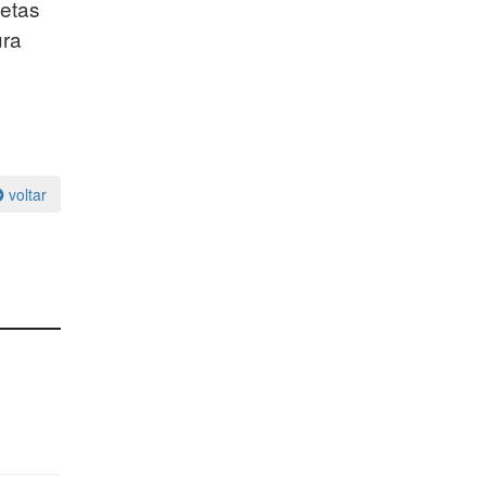
letas
ura
voltar