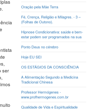
iplas
Oração pela Mãe Terra
e.
Fé, Crença, Religião e Milagres. - 3 –
gência
(Folhas de Outono).
e
Hipnose Condicionativa: saúde e bem-
estar podem ser programados na sua
Ponto Deus no cérebro
ntista
nte
Hoje EU SEI
es,
OS ESTÁGIOS DA CONSCIÊNCIA
 ser
o,
A Alimentação Segundo a Medicina
Tradicional Chinesa
uimos
Professor Hermógenes -
www.profhermogenes.com.br
muito
Qualidade de Vida e Espiritualidade