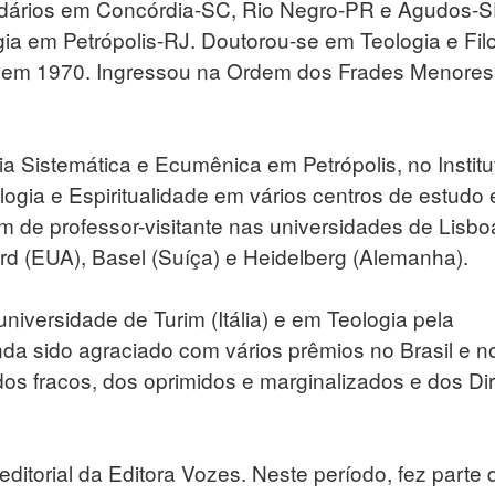
ndários em Concórdia-SC, Rio Negro-PR e Agudos-S
gia em Petrópolis-RJ. Doutorou-se em Teologia e Fil
 em 1970. Ingressou na Ordem dos Frades Menores
ia Sistemática e Ecumênica em Petrópolis, no Institu
ogia e Espiritualidade em vários centros de estudo 
lém de professor-visitante nas universidades de Lisbo
rd (EUA), Basel (Suíça) e Heidelberg (Alemanha).
universidade de Turim (Itália) e em Teologia pela
nda sido agraciado com vários prêmios no Brasil e n
 dos fracos, dos oprimidos e marginalizados e dos Dir
ditorial da Editora Vozes. Neste período, fez parte 