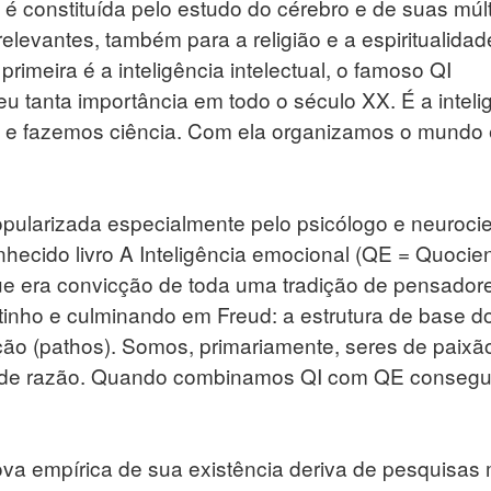
é constituída pelo estudo do cérebro e de suas múlt
elevantes, também para a religião e a espiritualidad
 primeira é a inteligência intelectual, o famoso QI
deu tanta importância em todo o século XX. É a inteli
os e fazemos ciência. Com ela organizamos o mundo 
opularizada especialmente pelo psicólogo e neurocie
ecido livro A Inteligência emocional (QE = Quocie
e era convicção de toda uma tradição de pensador
inho e culminando em Freud: a estrutura de base do
o (pathos). Somos, primariamente, seres de paixã
, de razão. Quando combinamos QI com QE conseg
 prova empírica de sua existência deriva de pesquisas 