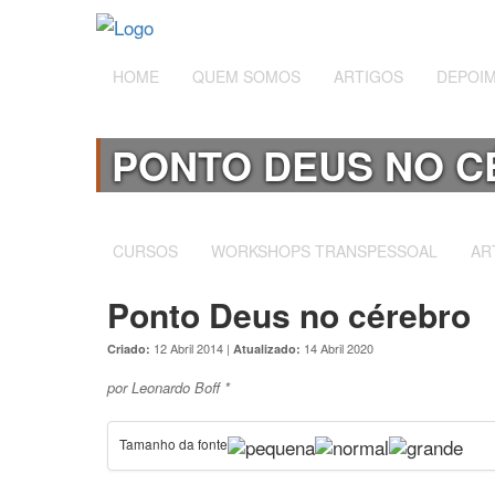
HOME
QUEM SOMOS
ARTIGOS
DEPOI
PONTO DEUS NO 
CURSOS
WORKSHOPS TRANSPESSOAL
AR
Ponto Deus no cérebro
12 Abril 2014 |
14 Abril 2020
Criado:
Atualizado:
por Leonardo Boff *
Tamanho da fonte