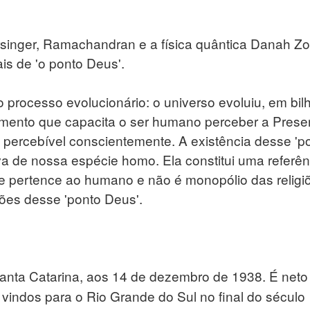
singer, Ramachandran e a física quântica Danah Z
is de 'o ponto Deus'.
processo evolucionário: o universo evoluiu, em bil
rumento que capacita o ser humano perceber a Pres
percebível conscientemente. A existência desse 'p
a de nossa espécie homo. Ela constitui uma referên
ade pertence ao humano e não é monopólio das religi
ões desse 'ponto Deus'.
nta Catarina, aos 14 de dezembro de 1938. É neto
, vindos para o Rio Grande do Sul no final do século