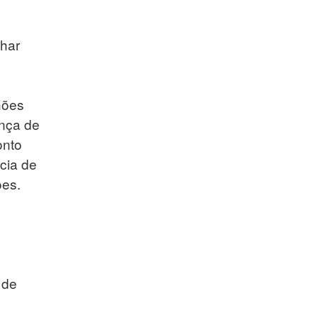
ohar
hões
ença de
onto
cia de
ões.
 de