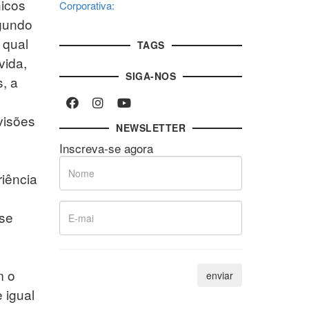
nicos
Corporativa:
egundo
 qual
TAGS
vida,
SIGA-NOS
s, a
 visões
NEWSLETTER
Inscreva-se agora
riência
 se
m o
 igual